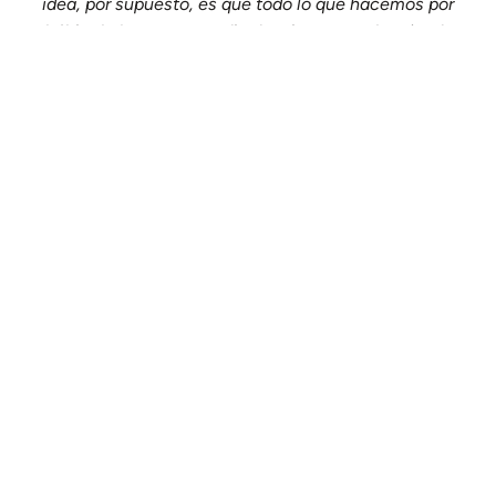
idea, por supuesto, es que todo lo que hacemos por
hábito lo hacemos medio despiertos en el mejor de
los casos, y el objetivo es despertar.
Enlaces Útiles:
Inicio
Contacto
Política de privacidad
Términos y Condiciones de Uso
2026
/ 2007 Quiero Algo Diferente