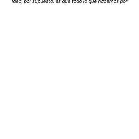
idea, por supuesto, es que todo lo que hacemos por
hábito lo hacemos medio despiertos en el mejor de
los casos, y el objetivo es despertar.
Enlaces Útiles:
Inicio
Contacto
Política de privacidad
Términos y Condiciones de Uso
2026
/ 2007 Quiero Algo Diferente